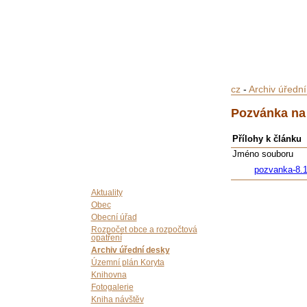
cz
-
Archiv úředn
Pozvánka na 
Přílohy k článku
Jméno souboru
pozvanka-8.1
Aktuality
Obec
Obecní úřad
Rozpočet obce a rozpočtová
opatření
Archiv úřední desky
Územní plán Koryta
Knihovna
Fotogalerie
Kniha návštěv