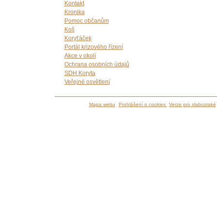
Kontakt
Kronika
Pomoc občanům
Koš
Koryťáček
Portál krizového řízení
Akce v okolí
Ochrana osobních údajů
SDH Koryta
Veřejné osvětlení
Mapa webu
Prohlášení o cookies
Verze pro slabozraké