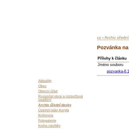
cz
-
Archiv úředn
Pozvánka na 
Přílohy k článku
Jméno souboru
pozvanka-8.1
Aktuality
Obec
Obecní úřad
Rozpočet obce a rozpočtová
opatření
Archiv úřední desky
Územní plán Koryta
Knihovna
Fotogalerie
Kniha návštěv