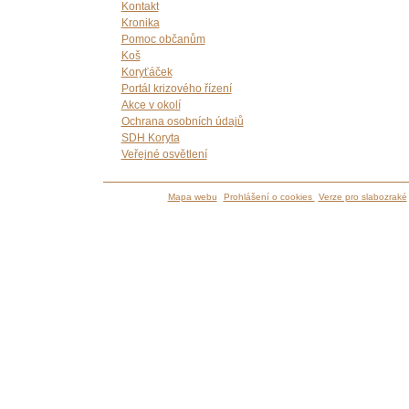
Kontakt
Kronika
Pomoc občanům
Koš
Koryťáček
Portál krizového řízení
Akce v okolí
Ochrana osobních údajů
SDH Koryta
Veřejné osvětlení
Mapa webu
Prohlášení o cookies
Verze pro slabozraké