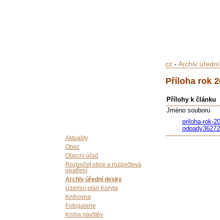
cz
-
Archiv úředn
Příloha rok 
Přílohy k článku
Jméno souboru
priloha-rok-2
odpady36272
Aktuality
Obec
Obecní úřad
Rozpočet obce a rozpočtová
opatření
Archiv úřední desky
Územní plán Koryta
Knihovna
Fotogalerie
Kniha návštěv