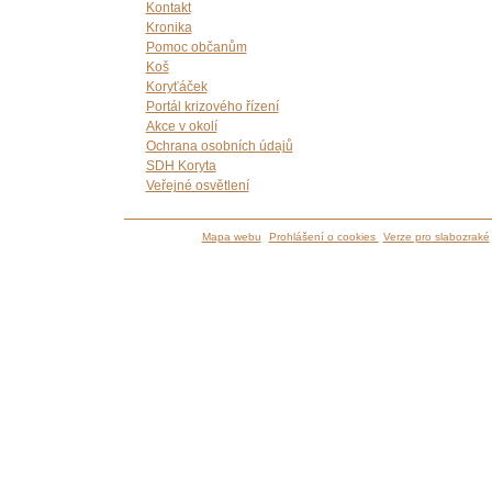
Kontakt
Kronika
Pomoc občanům
Koš
Koryťáček
Portál krizového řízení
Akce v okolí
Ochrana osobních údajů
SDH Koryta
Veřejné osvětlení
Mapa webu
Prohlášení o cookies
Verze pro slabozraké