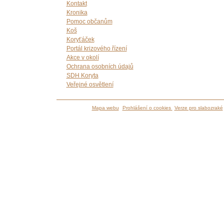
Kontakt
Kronika
Pomoc občanům
Koš
Koryťáček
Portál krizového řízení
Akce v okolí
Ochrana osobních údajů
SDH Koryta
Veřejné osvětlení
Mapa webu
Prohlášení o cookies
Verze pro slabozraké