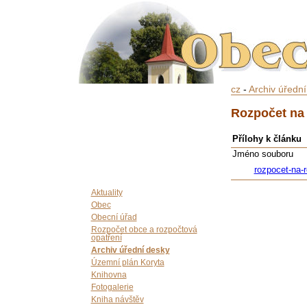
cz
-
Archiv úředn
Rozpočet na 
Přílohy k článku
Jméno souboru
rozpocet-na-
Aktuality
Obec
Obecní úřad
Rozpočet obce a rozpočtová
opatření
Archiv úřední desky
Územní plán Koryta
Knihovna
Fotogalerie
Kniha návštěv