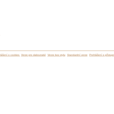
ů
lášení o cookies
Verze pro slabozraké
Verze bez stylu
Standardní verze
Prohlášení o přístupn