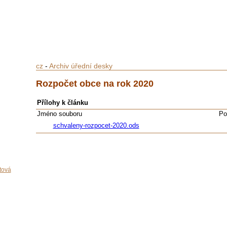
cz
-
Archiv úřední desky
Rozpočet obce na rok 2020
Přílohy k článku
Jméno souboru
Po
schvaleny-rozpocet-2020.ods
tová