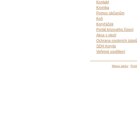
Kontakt
Kronika
Pomoc občanům
Koš
Koryťáček
Portál krizového řízení
Akce v okolí
Ochrana osobních údaj
SDH Koryta
Veřejné osvětlení
Mapa webu
Proh