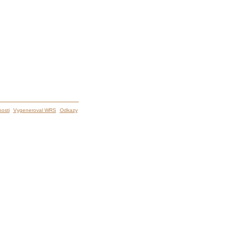
osti
Vygeneroval WRS
Odkazy