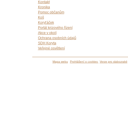
Kontakt
Kronika
Pomoc občanům
Koš
Koryťáček
Portál krizového řízení
Akce v okolí
Ochrana osobních údajů
SDH Koryta
Veřejné osvětlení
Mapa webu
Prohlášení o cookies
Verze pro slabozraké