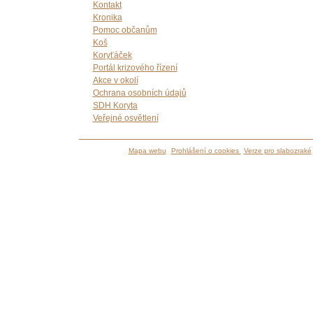
Kontakt
Kronika
Pomoc občanům
Koš
Koryťáček
Portál krizového řízení
Akce v okolí
Ochrana osobních údajů
SDH Koryta
Veřejné osvětlení
Mapa webu
Prohlášení o cookies
Verze pro slabozraké