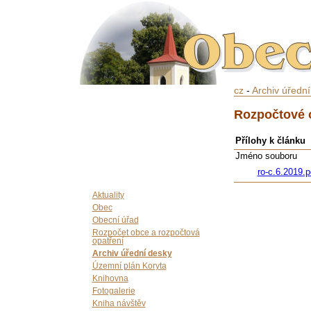
cz
-
Archiv úředn
Rozpočtové o
Přílohy k článku
Jméno souboru
ro-c.6.2019.p
Aktuality
Obec
Obecní úřad
Rozpočet obce a rozpočtová
opatření
Archiv úřední desky
Územní plán Koryta
Knihovna
Fotogalerie
Kniha návštěv