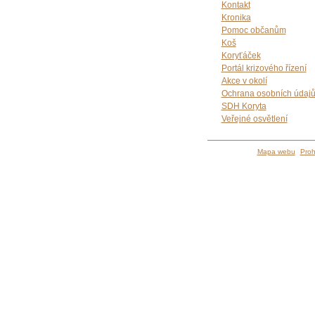
Kontakt
Kronika
Pomoc občanům
Koš
Koryťáček
Portál krizového řízení
Akce v okolí
Ochrana osobních údaj
SDH Koryta
Veřejné osvětlení
Mapa webu
Proh