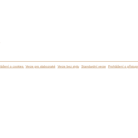
ů
lášení o cookies
Verze pro slabozraké
Verze bez stylu
Standardní verze
Prohlášení o přístupn