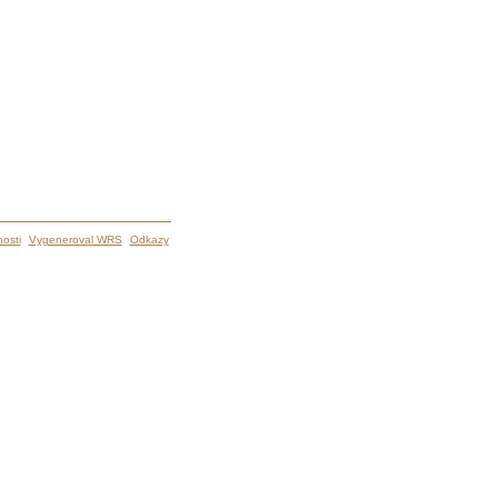
osti
Vygeneroval WRS
Odkazy