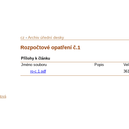
cz
-
Archiv úřední desky
Rozpočtové opatření č.1
Přílohy k článku
Jméno souboru
Popis
Vel
ro-c.1.pdf
361
tová