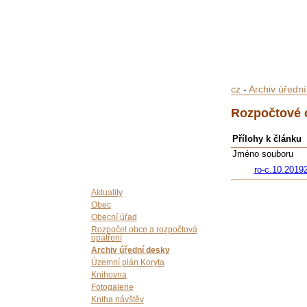
cz
-
Archiv úředn
Rozpočtové o
Přílohy k článku
Jméno souboru
ro-c.10.2019
Aktuality
Obec
Obecní úřad
Rozpočet obce a rozpočtová
opatření
Archiv úřední desky
Územní plán Koryta
Knihovna
Fotogalerie
Kniha návštěv