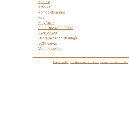
Kontakt
Kronika
Pomoc občanům
Koš
Koryťáček
Portál krizového řízení
Akce v okolí
Ochrana osobních údajů
SDH Koryta
Veřejné osvětlení
Mapa webu
Prohlášení o cookies
Verze pro slabozraké