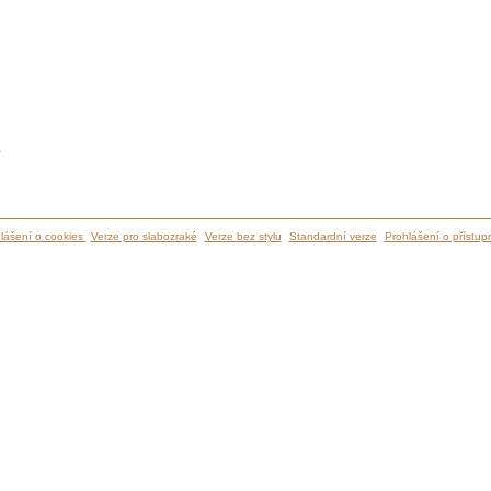
ů
lášení o cookies
Verze pro slabozraké
Verze bez stylu
Standardní verze
Prohlášení o přístupn