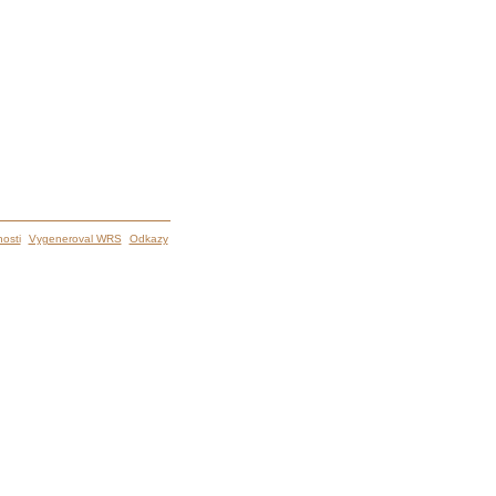
osti
Vygeneroval WRS
Odkazy