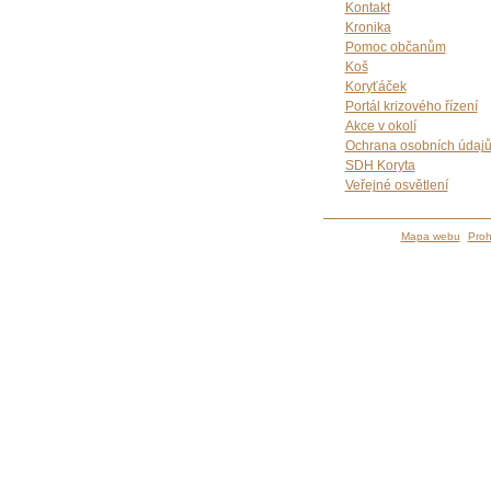
Kontakt
Kronika
Pomoc občanům
Koš
Koryťáček
Portál krizového řízení
Akce v okolí
Ochrana osobních údaj
SDH Koryta
Veřejné osvětlení
Mapa webu
Proh