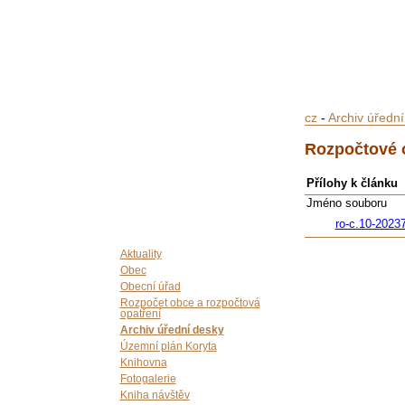
cz
-
Archiv úředn
Rozpočtové o
Přílohy k článku
Jméno souboru
ro-c.10-2023
Aktuality
Obec
Obecní úřad
Rozpočet obce a rozpočtová
opatření
Archiv úřední desky
Územní plán Koryta
Knihovna
Fotogalerie
Kniha návštěv