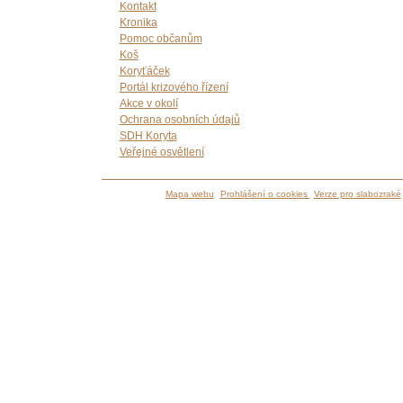
Kontakt
Kronika
Pomoc občanům
Koš
Koryťáček
Portál krizového řízení
Akce v okolí
Ochrana osobních údajů
SDH Koryta
Veřejné osvětlení
Mapa webu
Prohlášení o cookies
Verze pro slabozraké