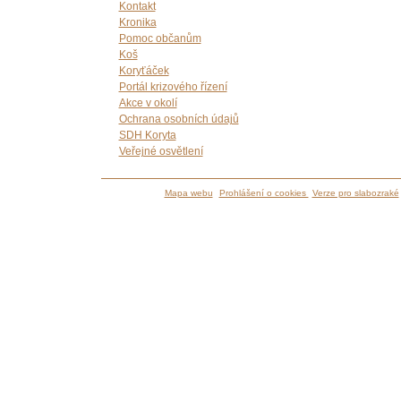
Kontakt
Kronika
Pomoc občanům
Koš
Koryťáček
Portál krizového řízení
Akce v okolí
Ochrana osobních údajů
SDH Koryta
Veřejné osvětlení
Mapa webu
Prohlášení o cookies
Verze pro slabozraké