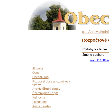
cz
-
Archiv úředn
Rozpočtové o
Přílohy k článku
Jméno souboru
ro-c.1143847
Aktuality
Obec
Obecní úřad
Rozpočet obce a rozpočtová
opatření
Archiv úřední desky
Územní plán Koryta
Knihovna
Fotogalerie
Kniha návštěv