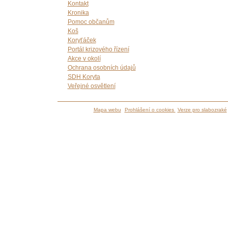
Kontakt
Kronika
Pomoc občanům
Koš
Koryťáček
Portál krizového řízení
Akce v okolí
Ochrana osobních údajů
SDH Koryta
Veřejné osvětlení
Mapa webu
Prohlášení o cookies
Verze pro slabozraké