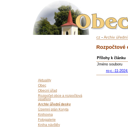
cz
-
Archiv úředn
Rozpočtové o
Přílohy k článku
Jméno souboru
ro-c.-11-2024
Aktuality
Obec
Obecní úřad
Rozpočet obce a rozpočtová
opatření
Archiv úřední desky
Územní plán Koryta
Knihovna
Fotogalerie
Kniha návštěv