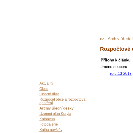
cz
-
Archiv úředn
Rozpočtové o
Přílohy k článku
Jméno souboru
ro-c.13-2017.
Aktuality
Obec
Obecní úřad
Rozpočet obce a rozpočtová
opatření
Archiv úřední desky
Územní plán Koryta
Knihovna
Fotogalerie
Kniha návštěv