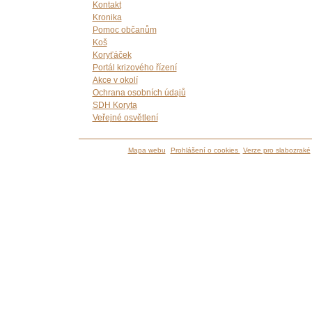
Kontakt
Kronika
Pomoc občanům
Koš
Koryťáček
Portál krizového řízení
Akce v okolí
Ochrana osobních údajů
SDH Koryta
Veřejné osvětlení
Mapa webu
Prohlášení o cookies
Verze pro slabozraké