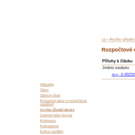
cz
-
Archiv úředn
Rozpočtové o
Přílohy k článku
Jméno souboru
ro-c.-2-2023
Aktuality
Obec
Obecní úřad
Rozpočet obce a rozpočtová
opatření
Archiv úřední desky
Územní plán Koryta
Knihovna
Fotogalerie
Kniha návštěv