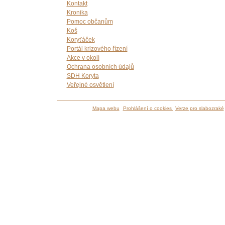
Kontakt
Kronika
Pomoc občanům
Koš
Koryťáček
Portál krizového řízení
Akce v okolí
Ochrana osobních údajů
SDH Koryta
Veřejné osvětlení
Mapa webu
Prohlášení o cookies
Verze pro slabozraké