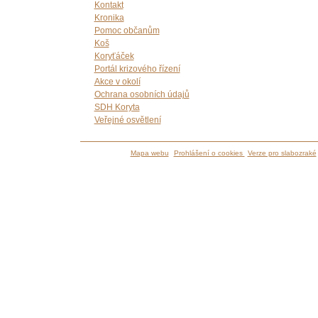
Kontakt
Kronika
Pomoc občanům
Koš
Koryťáček
Portál krizového řízení
Akce v okolí
Ochrana osobních údajů
SDH Koryta
Veřejné osvětlení
Mapa webu
Prohlášení o cookies
Verze pro slabozraké