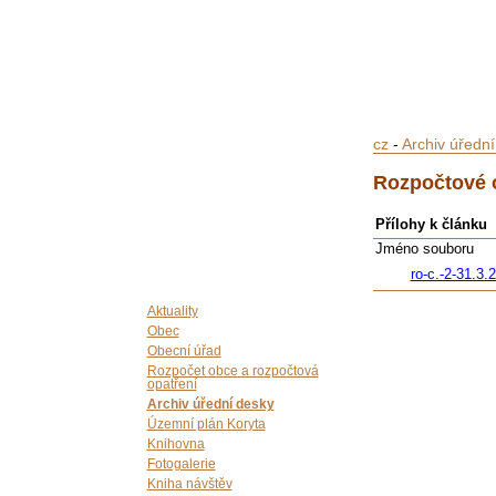
cz
-
Archiv úředn
Rozpočtové o
Přílohy k článku
Jméno souboru
ro-c.-2-31.3.
Aktuality
Obec
Obecní úřad
Rozpočet obce a rozpočtová
opatření
Archiv úřední desky
Územní plán Koryta
Knihovna
Fotogalerie
Kniha návštěv