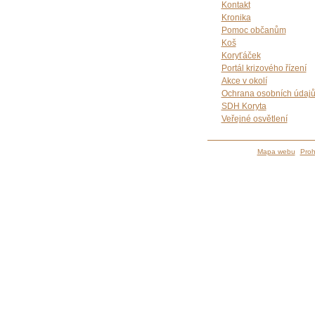
Kontakt
Kronika
Pomoc občanům
Koš
Koryťáček
Portál krizového řízení
Akce v okolí
Ochrana osobních údaj
SDH Koryta
Veřejné osvětlení
Mapa webu
Proh