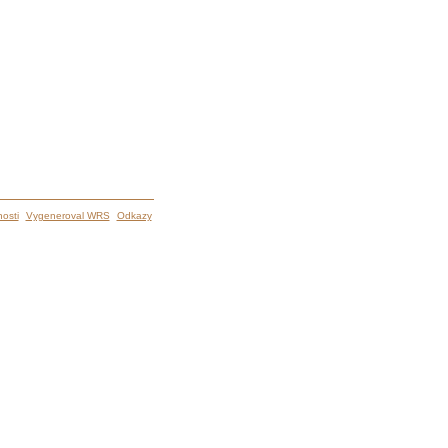
osti
Vygeneroval WRS
Odkazy