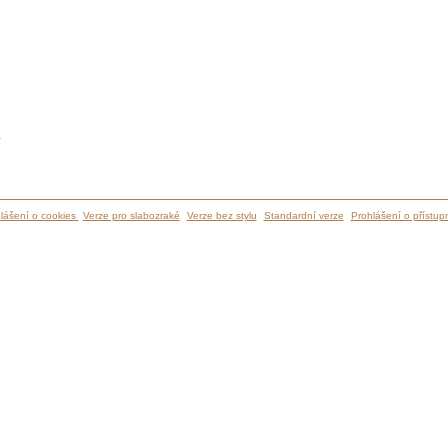
ů
lášení o cookies
Verze pro slabozraké
Verze bez stylu
Standardní verze
Prohlášení o přístupn