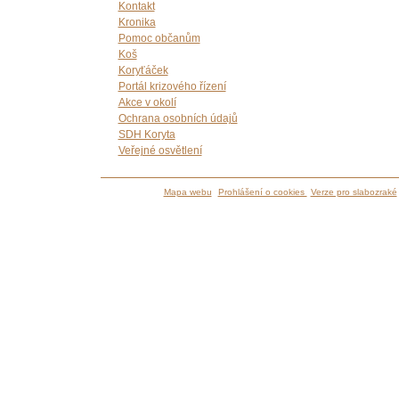
Kontakt
Kronika
Pomoc občanům
Koš
Koryťáček
Portál krizového řízení
Akce v okolí
Ochrana osobních údajů
SDH Koryta
Veřejné osvětlení
Mapa webu
Prohlášení o cookies
Verze pro slabozraké