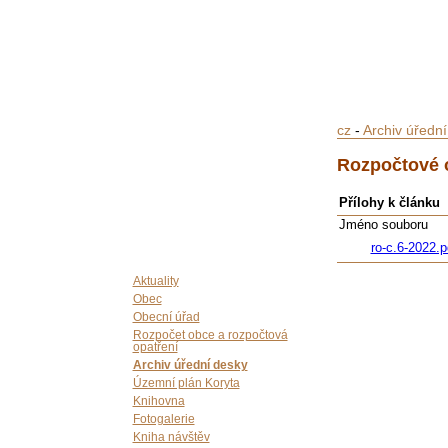
cz
-
Archiv úředn
Rozpočtové o
Přílohy k článku
Jméno souboru
ro-c.6-2022.p
Aktuality
Obec
Obecní úřad
Rozpočet obce a rozpočtová
opatření
Archiv úřední desky
Územní plán Koryta
Knihovna
Fotogalerie
Kniha návštěv