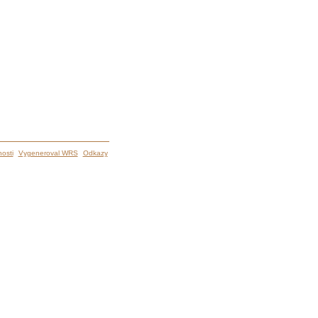
osti
Vygeneroval WRS
Odkazy