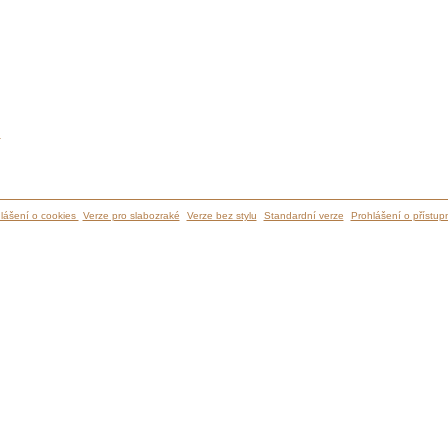
ů
lášení o cookies
Verze pro slabozraké
Verze bez stylu
Standardní verze
Prohlášení o přístupn