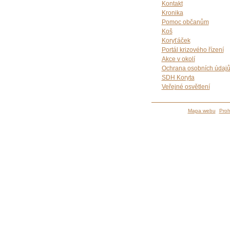
Kontakt
Kronika
Pomoc občanům
Koš
Koryťáček
Portál krizového řízení
Akce v okolí
Ochrana osobních údaj
SDH Koryta
Veřejné osvětlení
Mapa webu
Proh