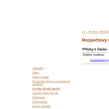
cz
-
Archiv úředn
Rozpočtový 
Přílohy k článku
Jméno souboru
rozpoctovy-v
Aktuality
Obec
Obecní úřad
Rozpočet obce a rozpočtová
opatření
Archiv úřední desky
Územní plán Koryta
Knihovna
Fotogalerie
Kniha návštěv