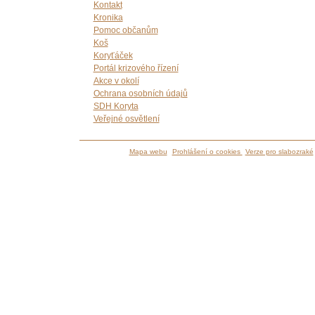
Kontakt
Kronika
Pomoc občanům
Koš
Koryťáček
Portál krizového řízení
Akce v okolí
Ochrana osobních údajů
SDH Koryta
Veřejné osvětlení
Mapa webu
Prohlášení o cookies
Verze pro slabozraké