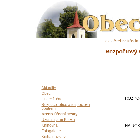
cz
-
Archiv úředn
Rozpočtový v
Aktuality
Obec
ROZPO
Obecní úřad
Rozpočet obce a rozpočtová
opatření
Archiv úřední desky
Územní plán Koryta
Knihovna
NA ROK
Fotogalerie
Kniha návštěv