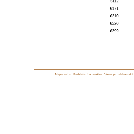
6112
6171
6310
6320
6399
Mapa webu
Prohlášení o cookies
Verze pro slabozraké