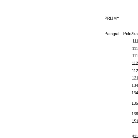
PŘÍJMY
Paragraf
Položka
11
111
111
112
112
121
134
134
135
136
151
411