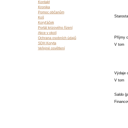
Kontakt
Kronika
Pomoc občanům
Staro
Koš
Koryťáček
Portál krizového řízení
Akce v okolí
Příjmy 
Ochrana osobních údajů
SDH Koryta
V tom
Veřejné osvětlení
Výdaje 
V tom
Saldo (p
Financo