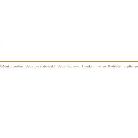
ů
lášení o cookies
Verze pro slabozraké
Verze bez stylu
Standardní verze
Prohlášení o přístupn