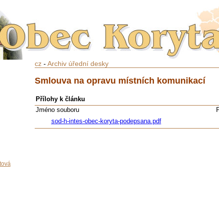
cz
-
Archiv úřední desky
Smlouva na opravu místních komunikací
Přílohy k článku
Jméno souboru
sod-h-intes-obec-koryta-podepsana.pdf
tová