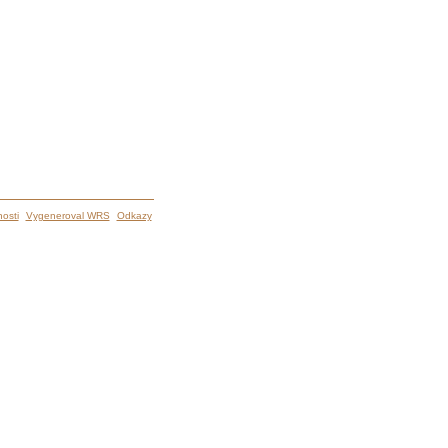
osti
Vygeneroval WRS
Odkazy