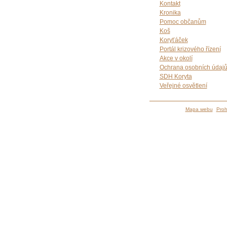
Kontakt
Kronika
Pomoc občanům
Koš
Koryťáček
Portál krizového řízení
Akce v okolí
Ochrana osobních údaj
SDH Koryta
Veřejné osvětlení
Mapa webu
Proh