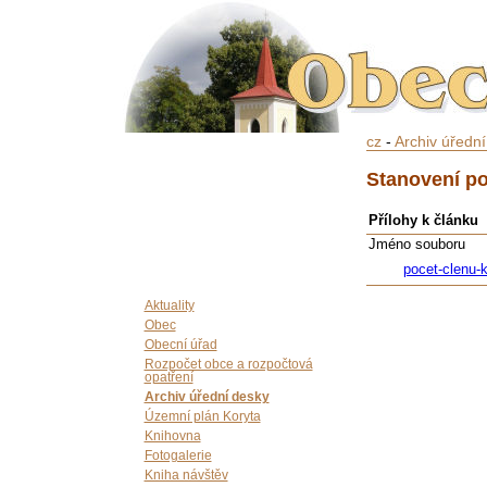
cz
-
Archiv úředn
Stanovení po
Přílohy k článku
Jméno souboru
pocet-clenu-
Aktuality
Obec
Obecní úřad
Rozpočet obce a rozpočtová
opatření
Archiv úřední desky
Územní plán Koryta
Knihovna
Fotogalerie
Kniha návštěv