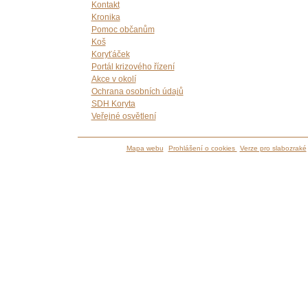
Kontakt
Kronika
Pomoc občanům
Koš
Koryťáček
Portál krizového řízení
Akce v okolí
Ochrana osobních údajů
SDH Koryta
Veřejné osvětlení
Mapa webu
Prohlášení o cookies
Verze pro slabozraké