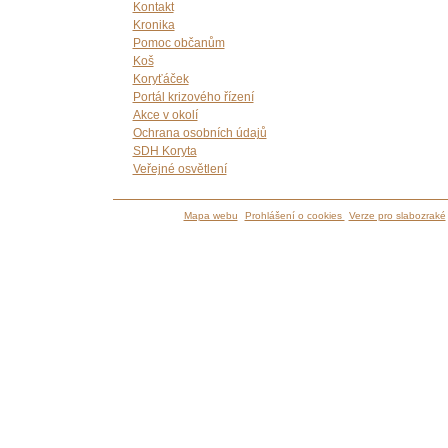
Kontakt
Kronika
Pomoc občanům
Koš
Koryťáček
Portál krizového řízení
Akce v okolí
Ochrana osobních údajů
SDH Koryta
Veřejné osvětlení
Mapa webu
Prohlášení o cookies
Verze pro slabozraké