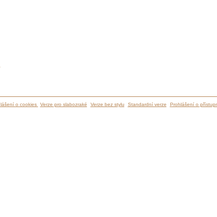
ů
lášení o cookies
Verze pro slabozraké
Verze bez stylu
Standardní verze
Prohlášení o přístupn