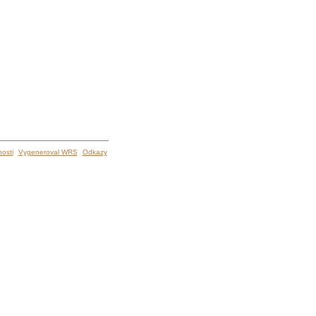
osti
Vygeneroval WRS
Odkazy