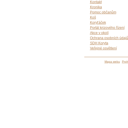
Kontakt
Kronika
Pomoc občanům
Koš
Koryťáček
Portál krizového řízení
Akce v okolí
Ochrana osobních údaj
SDH Koryta
Veřejné osvětlení
Mapa webu
Proh