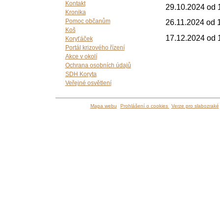
Kontakt
29.10.2024 od 
Kronika
26.11.2024 od 
Pomoc občanům
Koš
17.12.2024 od 
Koryťáček
Portál krizového řízení
Akce v okolí
Ochrana osobních údajů
SDH Koryta
Veřejné osvětlení
Mapa webu
Prohlášení o cookies
Verze pro slabozraké