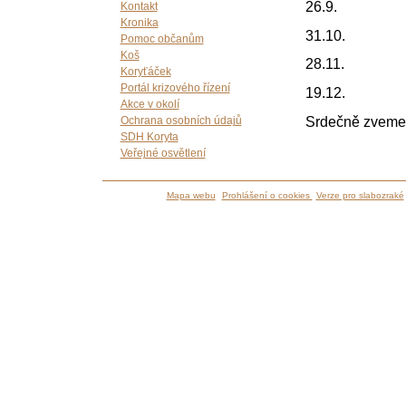
26.9.
Kontakt
Kronika
31.10.
Pomoc občanům
Koš
28.11.
Koryťáček
Portál krizového řízení
19.12.
Akce v okolí
Srdečně zveme 
Ochrana osobních údajů
SDH Koryta
Veřejné osvětlení
Mapa webu
Prohlášení o cookies
Verze pro slabozraké