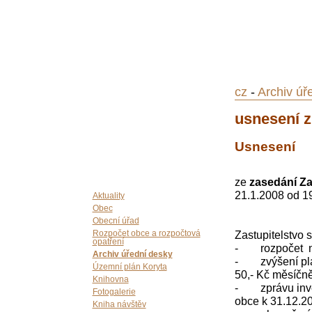
cz
-
Archiv úř
usnesení z
Usnesení
ze
zasedání Za
21.1.2008 od 19
Aktuality
Obec
Obecní úřad
Zastupitelstvo 
Rozpočet obce a rozpočtová
opatření
- rozpočet n
Archiv úřední desky
- zvýšení platu
Územní plán Koryta
50,- Kč měsíčn
Knihovna
- zprávu inven
Fotogalerie
obce k 31.12.2
Kniha návštěv