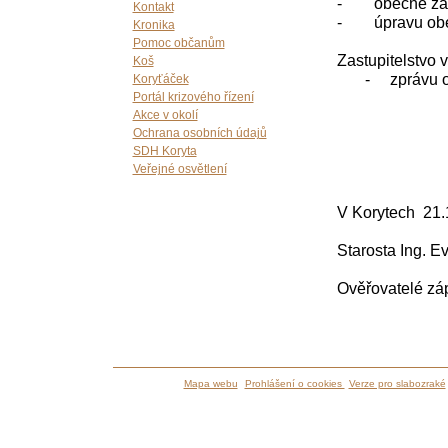
- obecně záva
Kontakt
- úpravu obecn
Kronika
Pomoc občanům
Zastupitelstvo 
Koš
- zprávu o pl
Koryťáček
Portál krizového řízení
Akce v okolí
Ochrana osobních údajů
SDH Koryta
Veřejné osvětlení
V Korytech 21.
Starosta In
Ověřovatelé 
Ladisla
Mapa webu
Prohlášení o cookies
Verze pro slabozraké