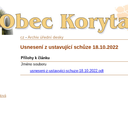
cz
-
Archiv úřední desky
Usnesení z ustavující schůze 18.10.2022
Přílohy k článku
Jméno souboru
usneseni-z-ustavujici-schuze-18.10.2022.odt
tová