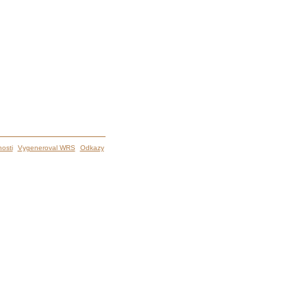
osti
Vygeneroval WRS
Odkazy