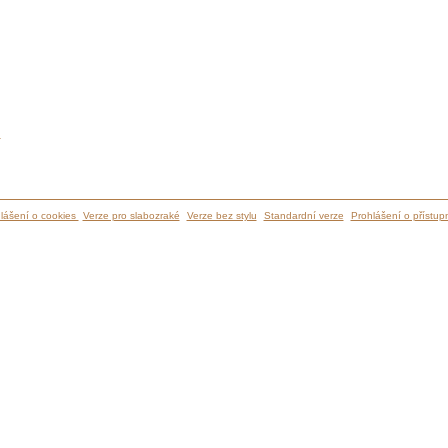
ů
lášení o cookies
Verze pro slabozraké
Verze bez stylu
Standardní verze
Prohlášení o přístupn