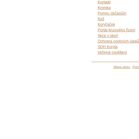
Kontakt
Kronika
Pomoc občanům
Koš
Koryťáček
Portál krizového řízení
Akce v okolí
Ochrana osobních údaj
SDH Koryta
Veřejné osvětlení
Mapa webu
Proh