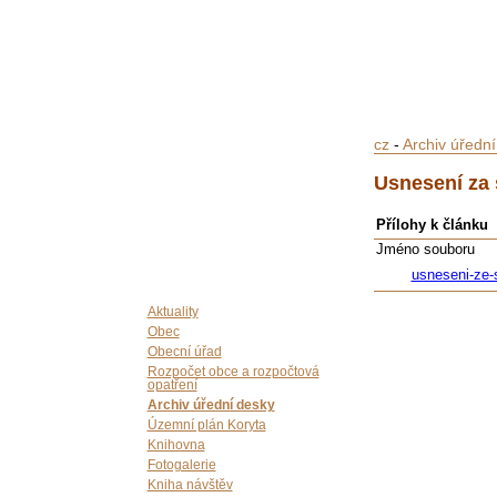
cz
-
Archiv úředn
Usnesení za 
Přílohy k článku
Jméno souboru
usneseni-ze-
Aktuality
Obec
Obecní úřad
Rozpočet obce a rozpočtová
opatření
Archiv úřední desky
Územní plán Koryta
Knihovna
Fotogalerie
Kniha návštěv