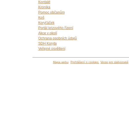
Kontakt
Kronika
Pomoc občanům
Koš
Koryťáček
Portál krizového řízení
Akce v okolí
Ochrana osobních údajů
SDH Koryta
Veřejné osvětlení
Mapa webu
Prohlášení o cookies
Verze pro slabozraké