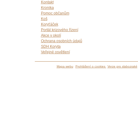
Kontakt
Kronika
Pomoc občanům
Koš
Koryťáček
Portál krizového řízení
Akce v okolí
Ochrana osobních údajů
SDH Koryta
Veřejné osvětlení
Mapa webu
Prohlášení o cookies
Verze pro slabozraké