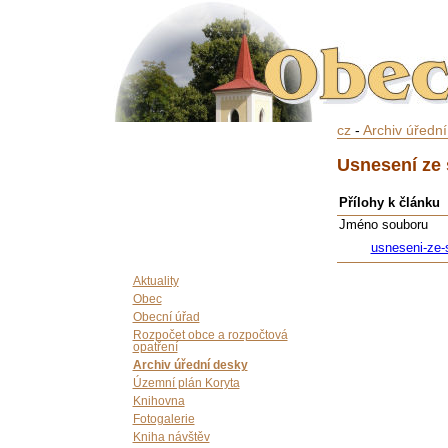
cz
-
Archiv úředn
Usnesení ze 
Přílohy k článku
Jméno souboru
usneseni-ze-
Aktuality
Obec
Obecní úřad
Rozpočet obce a rozpočtová
opatření
Archiv úřední desky
Územní plán Koryta
Knihovna
Fotogalerie
Kniha návštěv