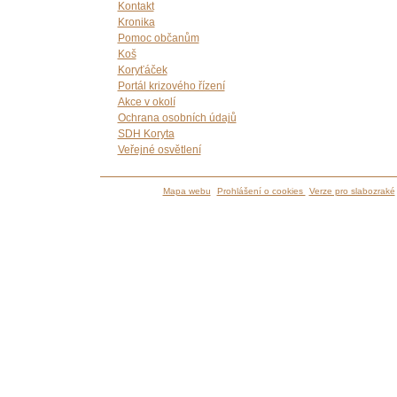
Kontakt
Kronika
Pomoc občanům
Koš
Koryťáček
Portál krizového řízení
Akce v okolí
Ochrana osobních údajů
SDH Koryta
Veřejné osvětlení
Mapa webu
Prohlášení o cookies
Verze pro slabozraké