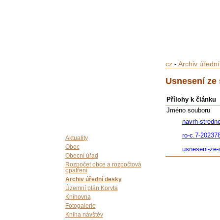
cz
-
Archiv úředn
Usnesení ze 
Přílohy k článku
Jméno souboru
navrh-stredn
ro-c.7-20237
Aktuality
Obec
usneseni-ze-
Obecní úřad
Rozpočet obce a rozpočtová
opatření
Archiv úřední desky
Územní plán Koryta
Knihovna
Fotogalerie
Kniha návštěv