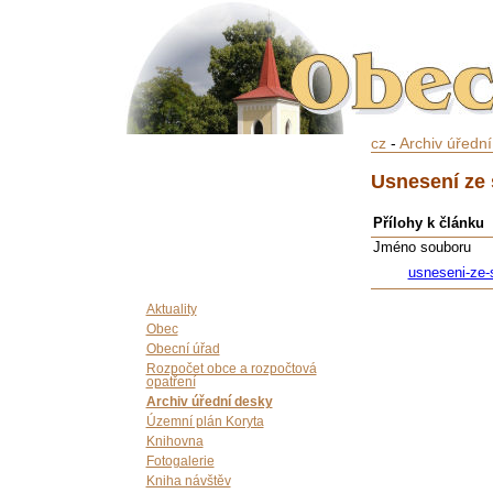
cz
-
Archiv úředn
Usnesení ze 
Přílohy k článku
Jméno souboru
usneseni-ze-
Aktuality
Obec
Obecní úřad
Rozpočet obce a rozpočtová
opatření
Archiv úřední desky
Územní plán Koryta
Knihovna
Fotogalerie
Kniha návštěv