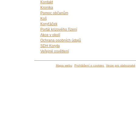
Kontakt
Kronika
Pomoc občanům
Koš
Koryťáček
Portál krizového řízení
Akce v okolí
Ochrana osobních údajů
SDH Koryta
Veřejné osvětlení
Mapa webu
Prohlášení o cookies
Verze pro slabozraké