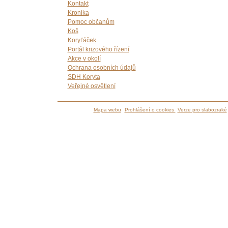
Kontakt
Kronika
Pomoc občanům
Koš
Koryťáček
Portál krizového řízení
Akce v okolí
Ochrana osobních údajů
SDH Koryta
Veřejné osvětlení
Mapa webu
Prohlášení o cookies
Verze pro slabozraké