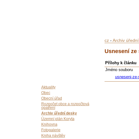
cz
-
Archiv úředn
Usnesení ze 
Přílohy k článku
Jméno souboru
usneseni-ze-
Aktuality
Obec
Obecní úřad
Rozpočet obce a rozpočtová
opatření
Archiv úřední desky
Územní plán Koryta
Knihovna
Fotogalerie
Kniha návštěv