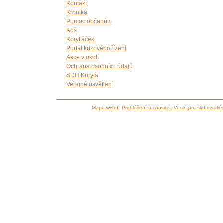
Kontakt
Kronika
Pomoc občanům
Koš
Koryťáček
Portál krizového řízení
Akce v okolí
Ochrana osobních údajů
SDH Koryta
Veřejné osvětlení
Mapa webu
Prohlášení o cookies
Verze pro slabozraké