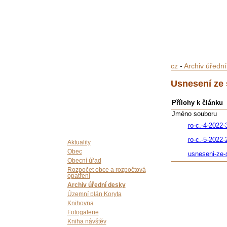
cz
-
Archiv úředn
Usnesení ze 
Přílohy k článku
Jméno souboru
ro-c.-4-2022
ro-c.-5-2022-
Aktuality
Obec
usneseni-ze-
Obecní úřad
Rozpočet obce a rozpočtová
opatření
Archiv úřední desky
Územní plán Koryta
Knihovna
Fotogalerie
Kniha návštěv