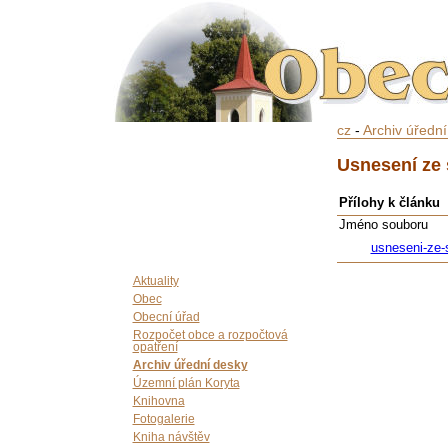
cz
-
Archiv úředn
Usnesení ze 
Přílohy k článku
Jméno souboru
usneseni-ze-
Aktuality
Obec
Obecní úřad
Rozpočet obce a rozpočtová
opatření
Archiv úřední desky
Územní plán Koryta
Knihovna
Fotogalerie
Kniha návštěv