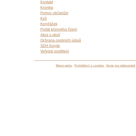
Kontakt
Kronika
Pomoc občanům
Koš
Koryťáček
Portál krizového řízení
Akce v okolí
Ochrana osobních údajů
SDH Koryta
Veřejné osvětlení
Mapa webu
Prohlášení o cookies
Verze pro slabozraké