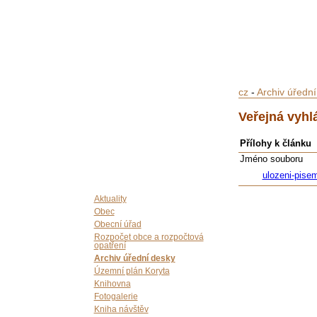
cz
-
Archiv úředn
Veřejná vyhl
Přílohy k článku
Jméno souboru
ulozeni-pise
Aktuality
Obec
Obecní úřad
Rozpočet obce a rozpočtová
opatření
Archiv úřední desky
Územní plán Koryta
Knihovna
Fotogalerie
Kniha návštěv