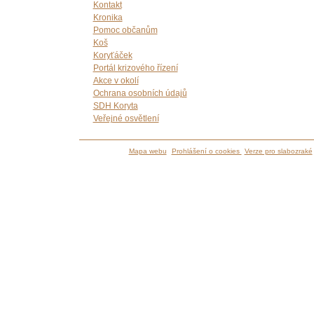
Kontakt
Kronika
Pomoc občanům
Koš
Koryťáček
Portál krizového řízení
Akce v okolí
Ochrana osobních údajů
SDH Koryta
Veřejné osvětlení
Mapa webu
Prohlášení o cookies
Verze pro slabozraké