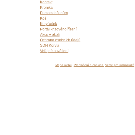
Kontakt
Kronika
Pomoc občanům
Koš
Koryťáček
Portál krizového řízení
Akce v okolí
Ochrana osobních údajů
SDH Koryta
Veřejné osvětlení
Mapa webu
Prohlášení o cookies
Verze pro slabozraké