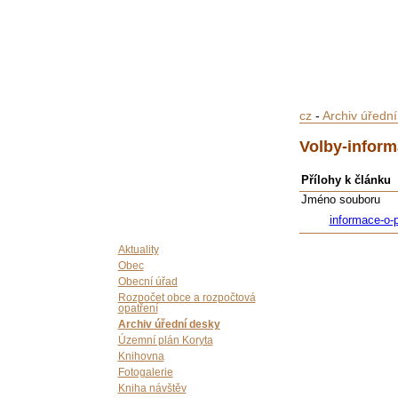
cz
-
Archiv úředn
Volby-inform
Přílohy k článku
Jméno souboru
informace-o-
Aktuality
Obec
Obecní úřad
Rozpočet obce a rozpočtová
opatření
Archiv úřední desky
Územní plán Koryta
Knihovna
Fotogalerie
Kniha návštěv