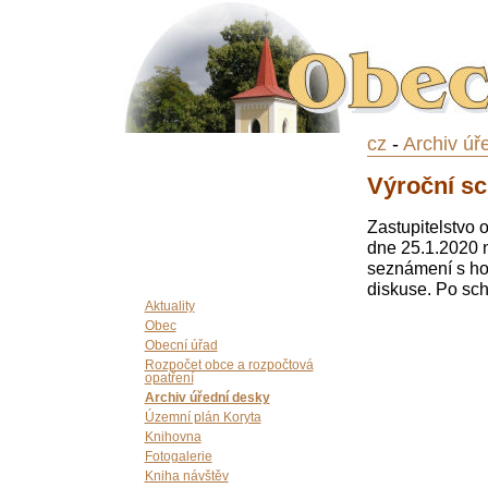
cz
-
Archiv úř
Výroční s
Zastupitelstvo 
dne 25.1.2020 
seznámení s ho
diskuse. Po sch
Aktuality
Obec
Obecní úřad
Rozpočet obce a rozpočtová
opatření
Archiv úřední desky
Územní plán Koryta
Knihovna
Fotogalerie
Kniha návštěv