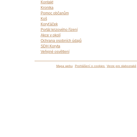
Kontakt
Kronika
Pomoc občanům
Koš
Koryťáček
Portál krizového řízení
Akce v okolí
Ochrana osobních údajů
SDH Koryta
Veřejné osvětlení
Mapa webu
Prohlášení o cookies
Verze pro slabozraké