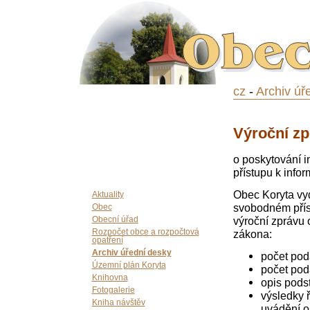
cz
-
Archiv úř
Výroční zp
o poskytování i
přístupu k info
Obec Koryta vy
Aktuality
svobodném příst
Obec
výroční zprávu 
Obecní úřad
zákona:
Rozpočet obce a rozpočtová
opatření
Archiv úřední desky
počet pod
Územní plán Koryta
počet poda
Knihovna
opis pods
Fotogalerie
výsledky 
Kniha návštěv
uvádění o