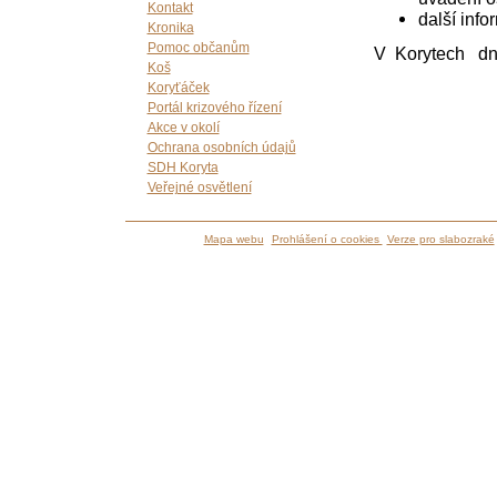
Kontakt
další info
Kronika
Pomoc občanům
V Korytech d
Koš
Koryťáček
Portál krizového řízení
Akce v okolí
Ochrana osobních údajů
SDH Koryta
Veřejné osvětlení
Mapa webu
Prohlášení o cookies
Verze pro slabozraké