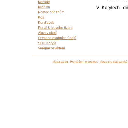
Kontakt
V Korytech d
Kronika
Pomoc občanům
Koš
Koryťáček
Portál krizového řízení
Akce v okolí
Ochrana osobních údajů
SDH Koryta
Veřejné osvětlení
Mapa webu
Prohlášení o cookies
Verze pro slabozraké