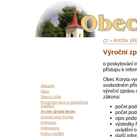
cz
-
Archiv úř
Výroční zp
o poskytování i
přístupu k info
Obec Koryta vy
svobodném příst
Aktuality
výroční zprávu 
Obec
zákona:
Obecní úřad
Rozpočet obce a rozpočtová
počet pod
opatření
počet poda
Archiv úřední desky
opis pods
Územní plán Koryta
Knihovna
výsledky 
Fotogalerie
uvádění o
Kniha návštěv
další info