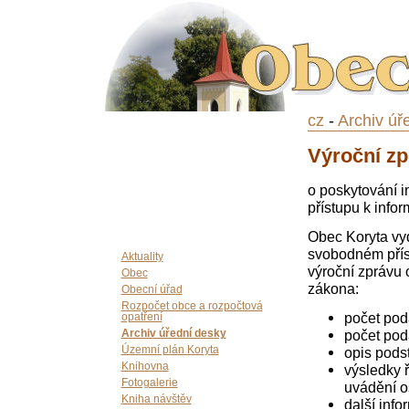
cz
-
Archiv úř
Výroční zp
o poskytování i
přístupu k info
Obec Koryta vy
svobodném příst
Aktuality
výroční zprávu 
Obec
zákona:
Obecní úřad
Rozpočet obce a rozpočtová
počet pod
opatření
počet poda
Archiv úřední desky
opis pods
Územní plán Koryta
Knihovna
výsledky 
Fotogalerie
uvádění o
Kniha návštěv
další info