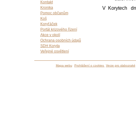
Kontakt
V Korytech d
Kronika
Pomoc občanům
Koš
Koryťáček
Portál krizového řízení
Akce v okolí
Ochrana osobních údajů
SDH Koryta
Veřejné osvětlení
Mapa webu
Prohlášení o cookies
Verze pro slabozraké