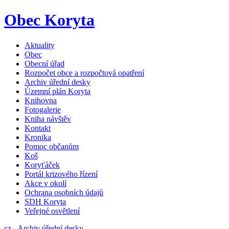
Obec Koryta
Aktuality
Obec
Obecní úřad
Rozpočet obce a rozpočtová opatření
Archiv úřední desky
Územní plán Koryta
Knihovna
Fotogalerie
Kniha návštěv
Kontakt
Kronika
Pomoc občanům
Koš
Koryťáček
Portál krizového řízení
Akce v okolí
Ochrana osobních údajů
SDH Koryta
Veřejné osvětlení
cz
-
Archiv úřední desky