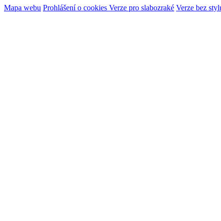
Mapa webu
Prohlášení o cookies
Verze pro slabozraké
Verze bez styl