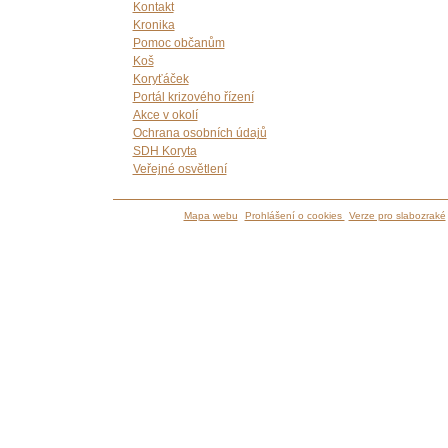
Kontakt
Kronika
Pomoc občanům
Koš
Koryťáček
Portál krizového řízení
Akce v okolí
Ochrana osobních údajů
SDH Koryta
Veřejné osvětlení
Mapa webu
Prohlášení o cookies
Verze pro slabozraké