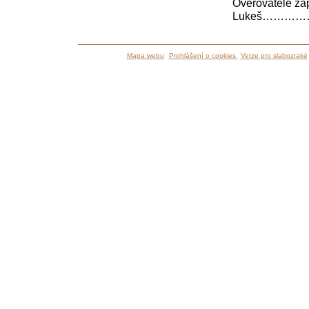
Ověřovatelé 
Lukeš………
Mapa webu
Prohlášení o cookies
Verze pro slabozraké