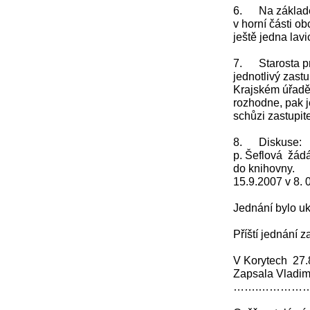
6. Na základě 
v horní části 
ještě jedna lavi
7. Starosta pr
jednotlivý zast
Krajském úřadě 
rozhodne, pak j
schůzi zastupite
8. Diskuse:
p. Šeflová žádá
do knihovny.
15.9.2007 v 8. 
Jednání bylo u
Příští jednání 
V Korytech 27.
Zapsala Vladi
…….……………