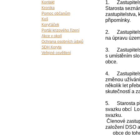
1. Zastupitels
Kontakt
Starosta seznám
Kronika
zastupitelstva,
Pomoc občanům
Koš
připomínky.
Koryťáček
Portál krizového řízení
2. Zastupitelst
Akce v okolí
na úpravu územ
Ochrana osobních údajů
SDH Koryta
3. Zastupitelst
Veřejné osvětlení
s umístěním sl
obce.
4. Zastupitelst
změnou užívání 
několik let pře
skutečností a z
5. Starosta př
svazku obcí Lo
svazku.
Členové zastupi
založení DSO a
obce do tohot