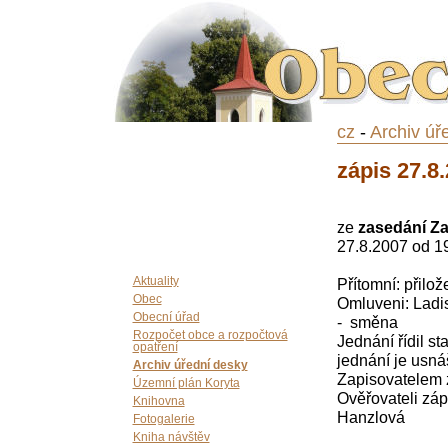
cz
-
Archiv úř
zápis 27.8
ze
zasedání Za
27.8.2007 od 19
Aktuality
Přítomní: přilož
Obec
Omluveni: Ladis
Obecní úřad
- směna
Rozpočet obce a rozpočtová
Jednání řídil s
opatření
jednání je usn
Archiv úřední desky
Zapisovatelem z
Územní plán Koryta
Ověřovateli záp
Knihovna
Hanzlová
Fotogalerie
Kniha návštěv