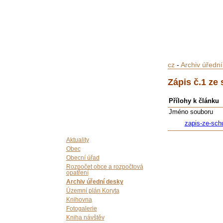
cz
-
Archiv úředn
Zápis č.1 ze
Přílohy k článku
Jméno souboru
zapis-ze-sch
Aktuality
Obec
Obecní úřad
Rozpočet obce a rozpočtová
opatření
Archiv úřední desky
Územní plán Koryta
Knihovna
Fotogalerie
Kniha návštěv