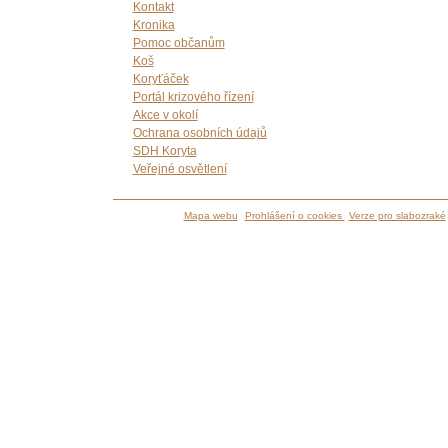
Kontakt
Kronika
Pomoc občanům
Koš
Koryťáček
Portál krizového řízení
Akce v okolí
Ochrana osobních údajů
SDH Koryta
Veřejné osvětlení
Mapa webu
Prohlášení o cookies
Verze pro slabozraké