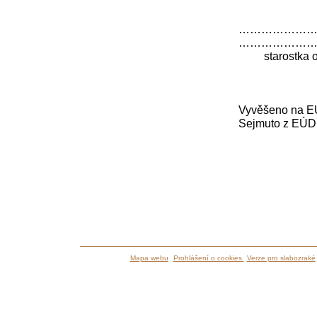
………
………
starost
místo
Vyvěšeno na EÚ
Sejmuto z EÚD 
Mapa webu
Prohlášení o cookies
Verze pro slabozraké