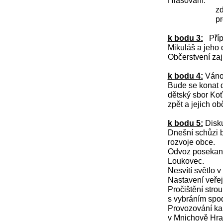
zdrželo 
proti náv
k bodu 3:
Pří
Mikuláš a jeho 
Občerstvení zaji
k bodu 4:
Vánoč
Bude se konat d
dětský sbor Koť
zpět a jejich ob
k bodu 5:
Disk
Dnešní schůzi b
rozvoje obce.
Odvoz posekané 
Loukovec.
Nesvítí světlo v
Nastavení veřej
Pročištění stro
s vybráním spod
Provozování kal
v Mnichově Hrad