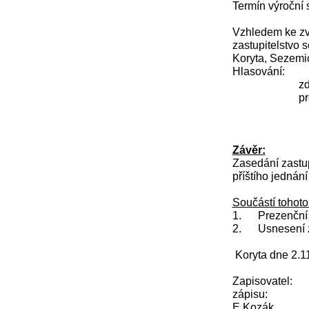
Termín výroční 
Vzhledem ke zvy
zastupitelstvo 
Koryta, Sezemic
Hlasování: p
zdrželo 
proti náv
Závěr:
Zasedání zastup
příštího jednán
Součástí tohoto
1. Prezenční li
2. Usnesení ze
Koryta dne 2.1
Zapis
zápisu:
E.Ko