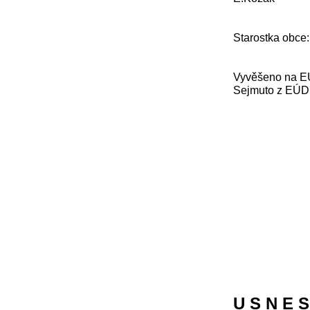
Starostka obce
Vyvěšeno na EÚ
Sejmuto z EÚD 
U S N E S