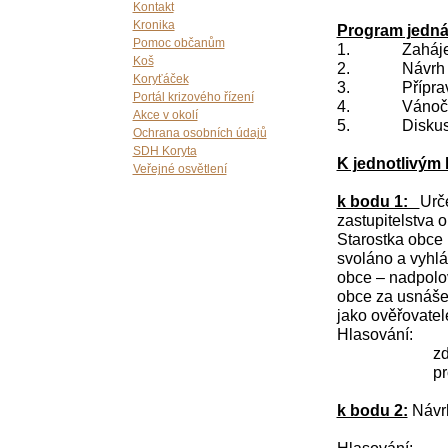
Kontakt
Kronika
Program jedná
Pomoc občanům
1. Zahájení,
Koš
2. Návrh roz
Koryťáček
3. Příprava 
Portál krizového řízení
4. Vánoční 
Akce v okolí
5. Diskus
Ochrana osobních údajů
SDH Koryta
K jednotlivým
Veřejné osvětlení
k bodu 1:
Urč
zastupitelstva o
Starostka obce 
svoláno a vyhlá
obce – nadpolov
obce za usnáše
jako ověřovatel
Hlasování: p
zdrželo 
proti náv
k bodu 2:
Návrh
Hlasování: p