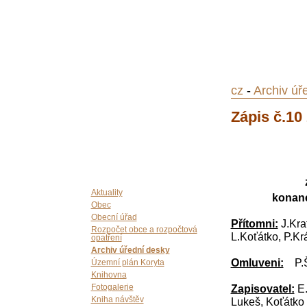
cz
-
Archiv úř
Zápis č.10 
Aktuality
konané
Obec
Obecní úřad
Přítomni:
J.Kra
Rozpočet obce a rozpočtová
L.Koťátko, P.Kr
opatření
Archiv úřední desky
Omluveni:
P.
Územní plán Koryta
Knihovna
Zapisovatel:
E
Fotogalerie
Lukeš, Koťátko
Kniha návštěv