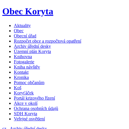
Obec Koryta
Aktuality
Obec
Obecní úřad
Rozpočet obce a rozpočtová opatření
Archiv úřední desky
Územní plán Koryta
Knihovna
Fotogalerie
Kniha návštěv
Kontakt
Kronika
Pomoc občanům
Koš
Koryťáček
Portál krizového řízení
Akce v okolí
Ochrana osobních údajů
SDH Koryta
Veřejné osvětlení
cz
-
Archiv úřední desky