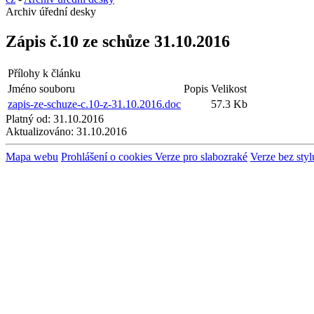
Archiv úřední desky
Zápis č.10 ze schůze 31.10.2016
Přílohy k článku
Jméno souboru
Popis
Velikost
zapis-ze-schuze-c.10-z-31.10.2016.doc
57.3 Kb
Platný od:
31.10.2016
Aktualizováno:
31.10.2016
Mapa webu
Prohlášení o cookies
Verze pro slabozraké
Verze bez styl