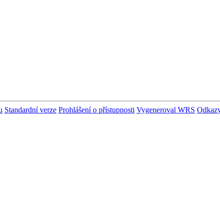
u
Standardní verze
Prohlášení o přístupnosti
Vygeneroval WRS
Odkaz