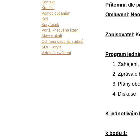
Kontakt
Přítomni:
dle pr
Kronika
Pomoc občanům
Omluveni:
Neo
Koš
Koryťáček
Portál krizového řízení
Zapisovatel:
K
Akce v okolí
Ochrana osobních údajů
SDH Koryta
Veřejné osvětlení
Program jedná
Zahájení,
Zpráva o 
Plány obc
Diskuse
K jednotlivým
k bodu 1: