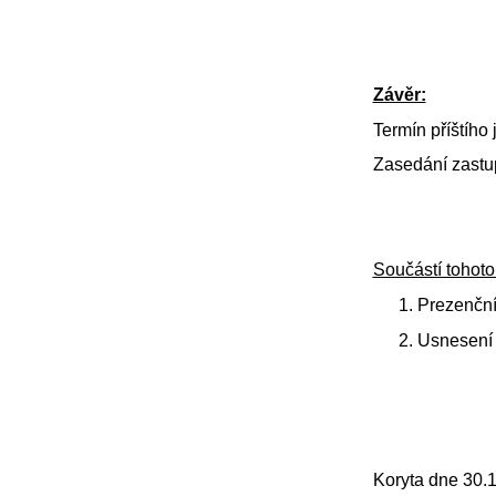
Závěr:
Termín příštího
Zasedání zastup
Součástí tohoto
Prezenční 
Usnesení 
Koryta dne 30.