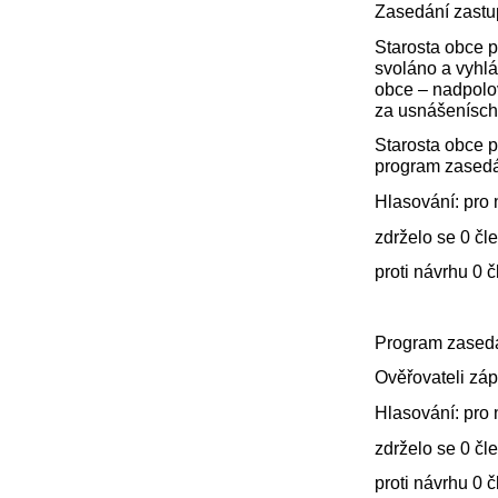
Zasedání zastupi
Starosta obce p
svoláno a vyhlá
obce – nadpolov
za usnášenísch
Starosta obce p
program zasedán
Hlasování: pro 
zdrželo se 0 čl
proti návrhu 0 
Program zasedán
Ověřovateli záp
Hlasování: pro 
zdrželo se 0 čl
proti návrhu 0 