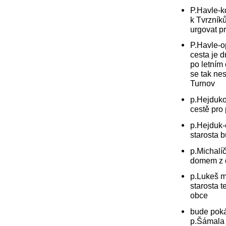
P.Havle-k
k Tvrzník
urgovat p
P.Havle-o
cesta je 
po letním 
se tak nes
Turnov
p.Hejduko
cestě pro 
p.Hejduk-
starosta 
p.Michalíč
domem z d
p.Lukeš m
starosta t
obce
bude poká
p.Šámala