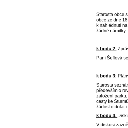
Starosta obce s
obce ze dne 18.
k nahlédnutí na
žádné námitky.
k bodu 2:
Zpráv
Paní Šeflová s
k bodu 3:
Plány
Starosta seznám
především o revi
založení parku,
cesty ke Šturmů
žádost o dotac
k bodu 4.
Disk
V diskusi zazně