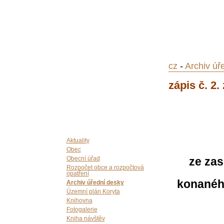
cz
-
Archiv úř
zápis č. 2.
Aktuality
Obec
ze zas
Obecní úřad
Rozpočet obce a rozpočtová
opatření
konaného
Archiv úřední desky
Územní plán Koryta
Knihovna
Fotogalerie
Kniha návštěv